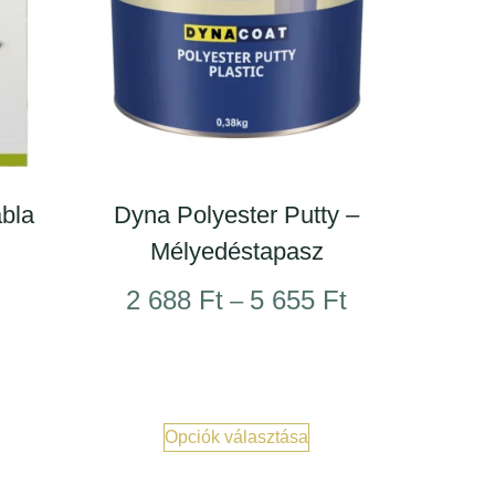
ábla
Dyna Polyester Putty –
Mélyedéstapasz
2 688
Ft
5 655
Ft
–
Opciók választása