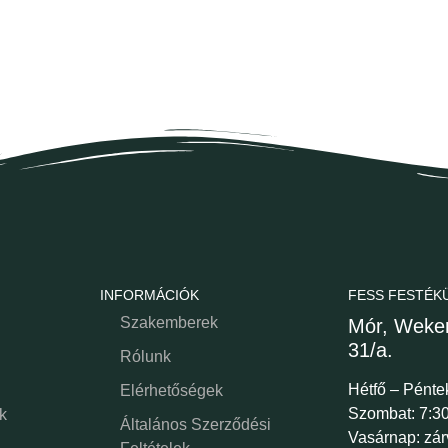
INFORMÁCIÓK
FESS FESTÉK
Szakemberek
Mór, Weker
31/a.
Rólunk
Hétfő – Pénte
Elérhetőségek
Szombat: 7:30
k
Általános Szerződési
Vasárnap: zár