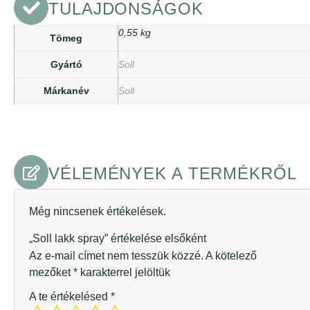
TULAJDONSÁGOK
0,55 kg
Tömeg
Gyártó
Soll
Márkanév
Soll
VÉLEMÉNYEK A TERMÉKRŐL
Még nincsenek értékelések.
„Soll lakk spray” értékelése elsőként
Az e-mail címet nem tesszük közzé.
A kötelező
mezőket
*
karakterrel jelöltük
A te értékelésed
*