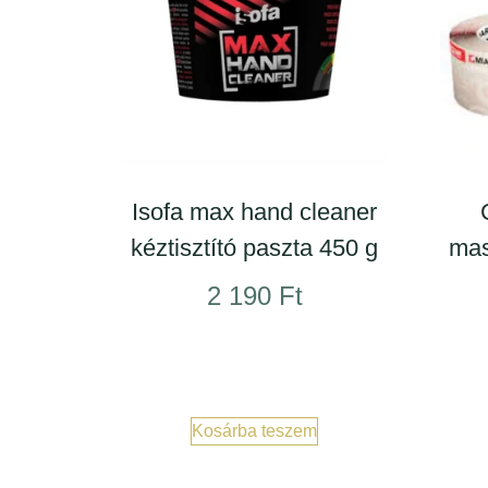
Isofa max hand cleaner
kéztisztító paszta 450 g
mas
2 190
Ft
Kosárba teszem