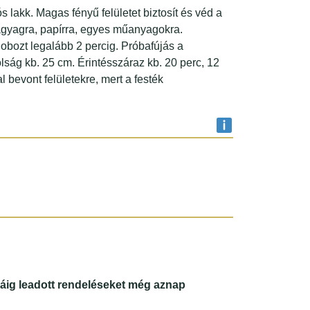
 lakk. Magas fényű felületet biztosít és véd a
, agyagra, papírra, egyes műanyagokra.
 dobozt legalább 2 percig. Próbafújás a
lság kb. 25 cm. Érintésszáraz kb. 20 perc, 12
bevont felületekre, mert a festék
ráig leadott rendeléseket még aznap