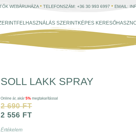
•
•
ESTŐK WEBÁRUHÁZA
TELEFONSZÁM:
+36 30 993 6997
EMAIL:
IN
ZERINT
FELHASZNÁLÁS SZERINT
KÉPES KERESŐ
HASZN
SOLL LAKK SPRAY
Online ár, akár
5%
megtakarítással
2 690
FT
2 556
FT
Értékelem