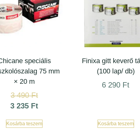
Chicane speciális
Finixa gitt keverő t
zkolószalag 75 mm
(100 lap/ db)
× 20 m
6 290
Ft
3 490
Ft
3 235
Ft
Kosárba teszem
Kosárba teszem