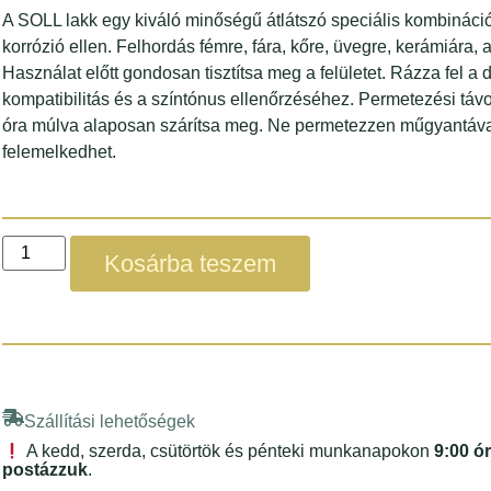
A SOLL lakk egy kiváló minőségű átlátszó speciális kombinációs
korrózió ellen. Felhordás fémre, fára, kőre, üvegre, kerámiára
Használat előtt gondosan tisztítsa meg a felületet. Rázza fel a
kompatibilitás és a színtónus ellenőrzéséhez. Permetezési távo
óra múlva alaposan szárítsa meg. Ne permetezzen műgyantával 
felemelkedhet.
Kosárba teszem
Szállítási lehetőségek
A kedd, szerda, csütörtök és pénteki munkanapokon
9:00 ó
postázzuk
.