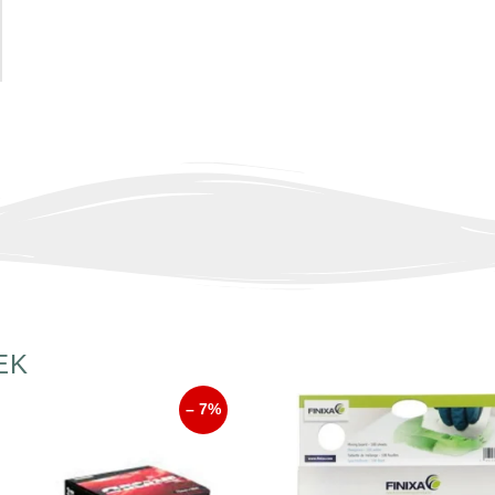
EK
– 7%