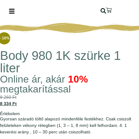
– 10%
Body 980 1K szürke 1
liter
Online ár, akár
10%
megtakarítással
9 260
Ft
8 334
Ft
Értékelem
Gyorsan száradó töltő alapozó mindenféle festékhez. Csak csiszolt
felületeken vékony rétegben (1, 3 – 1, 8 mm) kell felhordani. 4: 1
keverési arány , 10 – 30 perc után csiszolható.