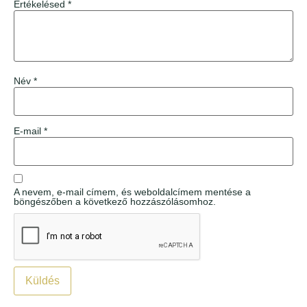
Értékelésed
*
Név
*
E-mail
*
A nevem, e-mail címem, és weboldalcímem mentése a
böngészőben a következő hozzászólásomhoz.