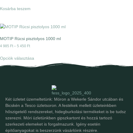
Kosárba teszem
MOTIP Rücsi pisztolyos 1000 ml
4 985
Ft
–
5 450
Ft
Opciók választása
Két üzletet üzemeltetünk: Móron a Wekerle Sándor utcában és
Bicskén a Tesco üzletsoron. A festékek mellett üzleteinkben
hőszigetelő rendszereket, hidegburkolási termékeket is be tudsz
szerezni. Móri üzletünkben gipszkartont és hozzá tartozó
szerkezeti elemeket is forgalmazunk. Igény esetén
építőanyagokat is beszerzünk vásárlóink részére.