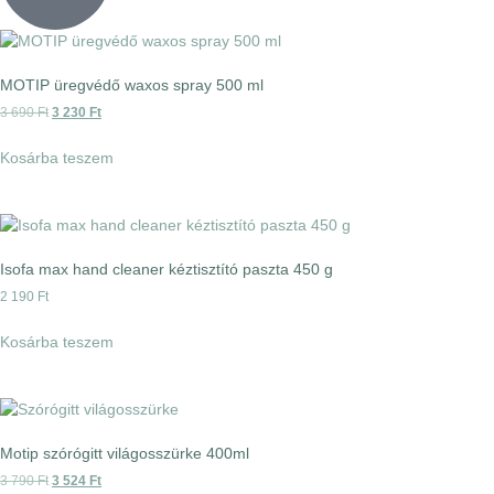
MOTIP üregvédő waxos spray 500 ml
3 690
Ft
3 230
Ft
Kosárba teszem
Isofa max hand cleaner kéztisztító paszta 450 g
2 190
Ft
Kosárba teszem
Motip szórógitt világosszürke 400ml
3 790
Ft
3 524
Ft