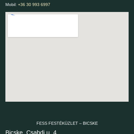
Mobil:
+36 30 993 6997
FESS FESTÉKÜZLET – BICSKE
Bicske, Csabdi u. 4.