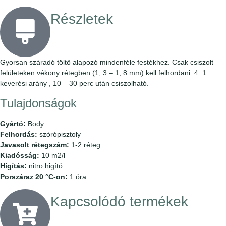
Részletek
Gyorsan száradó töltő alapozó mindenféle festékhez. Csak csiszolt
felületeken vékony rétegben (1, 3 – 1, 8 mm) kell felhordani. 4: 1
keverési arány , 10 – 30 perc után csiszolható.
Tulajdonságok
Gyártó:
Body
Felhordás:
szórópisztoly
Javasolt rétegszám:
1-2 réteg
Kiadósság:
10 m2/l
Hígítás:
nitro higító
Porszáraz 20 °C-on:
1 óra
Kapcsolódó termékek