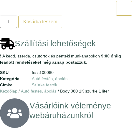
ℹ️
Kosárba teszem
Szállítási lehetőségek
❗ A kedd, szerda, csütörtök és pénteki munkanapokon
9:00 óráig
leadott rendeléseket még aznap postázzuk
.
SKU
fess100080
Kategória
Autó festés, ápolás
Címke
Szürke festék
Kezdőlap
/
Autó festés, ápolás
/ Body 980 1K szürke 1 liter
Vásárlóink véleménye
webáruházunkról