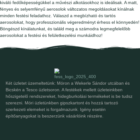
kiváló fedőképességükkel a művészi alkotásokhoz is ideálisak. A matt,
fényes és selyemfényű aerosolok változatos megoldásokat kínálnak
minden festési feladathoz. Válaszd a megbízható és tartós
aerosolokat, hogy professzionális végeredményt érhess el könnyedén!
Böngészd kínálatunkat, és találd meg a számodra legmegfelelőbb
aerosolokat a festési és felületkezelési munkáidhoz!
Két üzletet üzemeltetünk: Móron a Wekerle Sándor utcában és
Bicskén a Tesco üzletsoron. A festékek mellett üzleteinkben
hőszigetelő rendszereket, hidegburkolási termékeket is be tudsz
szerezni. Móri üzletünkben gipszkartont és hozzá tartozó
szerkezeti elemeket is forgalmazunk. Igény esetén
építőanyagokat is beszerzünk vásárlóink részére.