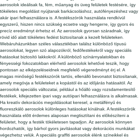
aerosolok ideálisak fa, fém, műanyag és üveg felületek festésére, így
tökéletes megoldást nyújtanak barkácsoláshoz, autófényezéshez vagy
akár ipari felhasználásra is. A festékszórók használata rendkívül
egyszerű, hiszen nincs szükség ecsetre vagy hengerre, így gyors és
precíz eredményt érhetsz el. Az aerosolok gyorsan száradnak, így
rövid idő alatt tökéletes fedést biztosítanak a kezelt felületeken.
Webáruházunkban széles választékban találsz különböző típusú
aerosolokat, legyen szó alapozókról, fedőfestékekről vagy speciális
hatásokat biztosító lakkokról. A különböző színárnyalatokban és
fényességi fokozatokban elérhető aerosolok lehetővé teszik, hogy
pontosan az elképzeléseidnek megfelelő végeredményt érj el. A
magas minőségű festékszórók tartós, ellenálló bevonatot biztosítanak,
amely megóvja a felületeket a kopástól és az időjárás hatásaitól. Az
aerosolok speciális változatai, például a hőálló vagy rozsdamentesítő
festékek, kifejezetten ipari vagy autóipari felhasználásra is alkalmasak.
Ha kreatív dekorációs megoldásokat keresel, a metálfényű és
fluoreszkáló aerosolok különleges hatásokat kínálnak. A festékszórók
használata előtt érdemes alaposan megtisztítani és előkészíteni a
felületet, hogy a festék tökéletesen tapadjon. Az aerosolok könnyen
hordozhatók, így bárhol gyors javításokat vagy dekorációs munkákat
végezhetsz velük. A speciális graffiti aerosolok élénk színeikkel és