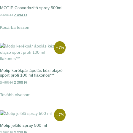
MOTIP Csavarlazító spray 500ml
2 690
Ft
2 494
Ft
Kosárba teszem
– 7%
Motip kerékpár ápolás kézi olajzó
sport profi 100 ml flakonos***
2 490
Ft
2 308
Ft
Tovább olvasom
– 7%
Motip jelölő spray 500 ml
3 590
Ft
3 328
Ft