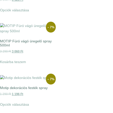
Opciók választása
– 7%
MOTIP Fúró vágó üregelő spray
500ml
3 290
Ft
3 060
Ft
Kosárba teszem
– 7%
Motip dekorációs festék spray
1 290
Ft
1 196
Ft
Opciók választása