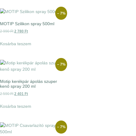
– 7%
MOTIP Szilikon spray 500ml
2 990
Ft
2 780
Ft
Kosárba teszem
– 7%
Motip kerékpár ápolás szuper
kenő spray 200 ml
2 590
Ft
2 401
Ft
Kosárba teszem
– 7%