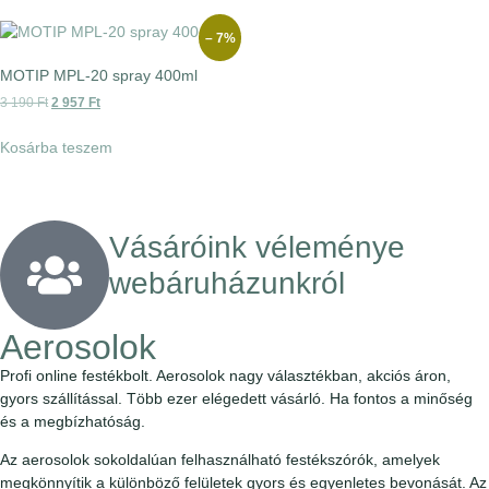
– 7%
MOTIP MPL-20 spray 400ml
3 190
Ft
2 957
Ft
Kosárba teszem
Vásáróink véleménye
webáruházunkról
Aerosolok
Profi online festékbolt. Aerosolok nagy választékban, akciós áron,
gyors szállítással. Több ezer elégedett vásárló. Ha fontos a minőség
és a megbízhatóság.
Az aerosolok sokoldalúan felhasználható festékszórók, amelyek
megkönnyítik a különböző felületek gyors és egyenletes bevonását. Az