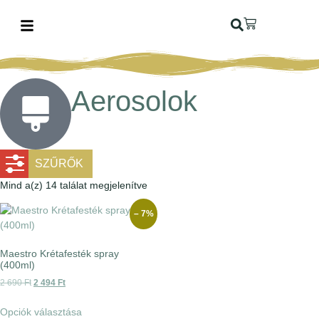
Aerosolok
SZŰRŐK
Mind a(z) 14 találat megjelenítve
– 7%
Maestro Krétafesték spray
(400ml)
2 690
Ft
2 494
Ft
Opciók választása