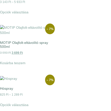
3 143
Ft
–
5 933
Ft
Opciók választása
– 7%
MOTIP Olajfolt-eltávolító spray
500ml
3 990
Ft
3 699
Ft
Kosárba teszem
– 7%
Hóspray
825
Ft
–
1 289
Ft
Opciók választása