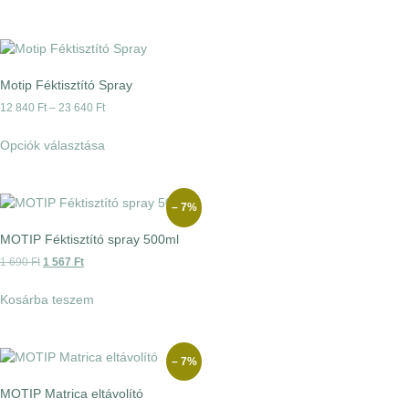
Motip Féktisztító Spray
12 840
Ft
–
23 640
Ft
Opciók választása
– 7%
MOTIP Féktisztító spray 500ml
1 690
Ft
1 567
Ft
Kosárba teszem
– 7%
MOTIP Matrica eltávolító