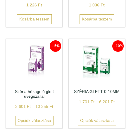
1 226
Ft
1 036
Ft
Kosárba teszem
Kosárba teszem
– 5%
– 10%
Széria hézagoló glett
SZÉRIA GLETT 0-10MM
üvegszállal
1 701
Ft
–
6 201
Ft
3 601
Ft
–
10 355
Ft
Opciók választása
Opciók választása