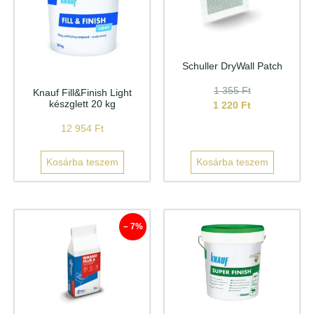
Schuller DryWall Patch
1 355
Ft
Knauf Fill&Finish Light
készglett 20 kg
1 220
Ft
12 954
Ft
Kosárba teszem
Kosárba teszem
– 7%