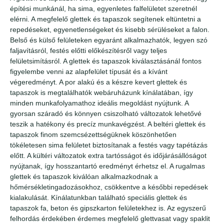
építési munkánál, ha sima, egyenletes falfelületet szeretnél
elérni. A megfelelő glettek és tapaszok segítenek eltüntetni a
repedéseket, egyenetlenségeket és kisebb sérüléseket a falon.
Belső és külső felületeken egyaránt alkalmazhatók, legyen szó
faljavításról, festés előtti előkészítésről vagy teljes
felületsimításról. A glettek és tapaszok kiválasztásánál fontos
figyelembe venni az alapfelület típusát és a kívánt
végeredményt. A por alakú és a készre kevert glettek és
tapaszok is megtalálhatók webáruházunk kínálatában, így
minden munkafolyamathoz ideális megoldást nyújtunk. A
gyorsan száradó és könnyen csiszolható változatok lehetővé
teszik a hatékony és precíz munkavégzést. A beltéri glettek és
tapaszok finom szemcsézettségüknek köszönhetően
tökéletesen sima felületet biztosítanak a festés vagy tapétázás
előtt. A kültéri változatok extra tartósságot és időjárásállóságot
nyújtanak, így hosszantartó eredményt érhetsz el. A rugalmas
glettek és tapaszok kiválóan alkalmazkodnak a
hőmérsékletingadozásokhoz, csökkentve a későbbi repedések
kialakulását. Kínálatunkban található speciális glettek és
tapaszok fa, beton és gipszkarton felületekhez is. Az egyszerű
felhordás érdekében érdemes megfelelő glettvasat vagy spaklit