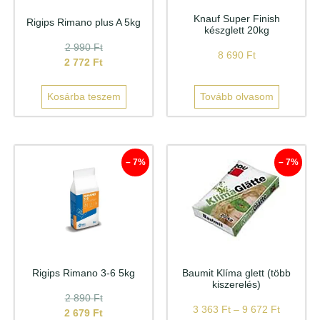
Knauf Super Finish
Rigips Rimano plus A 5kg
készglett 20kg
2 990
Ft
8 690
Ft
2 772
Ft
Kosárba teszem
Tovább olvasom
– 7%
– 7%
Rigips Rimano 3-6 5kg
Baumit Klíma glett (több
kiszerelés)
2 890
Ft
3 363
Ft
–
9 672
Ft
2 679
Ft