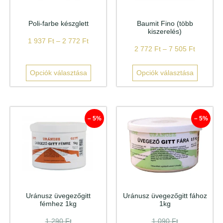
Poli-farbe készglett
Baumit Fino (több
kiszerelés)
1 937
Ft
–
2 772
Ft
2 772
Ft
–
7 505
Ft
Opciók választása
Opciók választása
– 5%
– 5%
Uránusz üvegezőgitt
Uránusz üvegezőgitt fához
fémhez 1kg
1kg
1 290
Ft
1 090
Ft