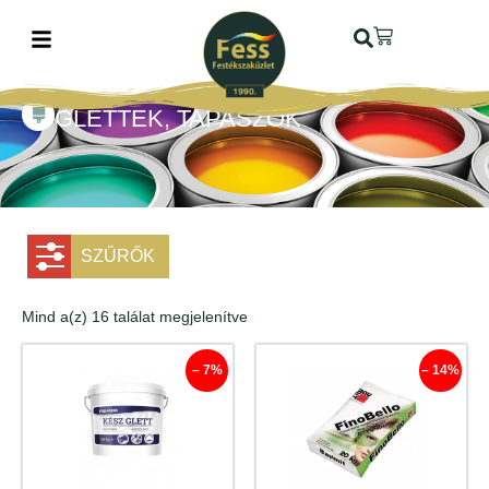
GLETTEK, TAPASZOK
SZŰRŐK
Mind a(z) 16 találat megjelenítve
– 7%
– 14%