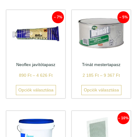
– 7%
– 5%
Neoflex javítótapasz
Trinát mestertapasz
890
Ft
–
4 626
Ft
2 185
Ft
–
9 367
Ft
Opciók választása
Opciók választása
– 10%