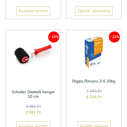
Kosárba teszem
Opciók választása
– 10%
– 12%
Rigips Rimano 3-6 20kg
7 680
Ft
Schuller Glettelő henger
10 cm
6 724
Ft
3 980
Ft
3 581
Ft
Kosárba teszem
Tovább olvasom