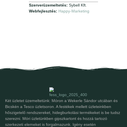
Szerverüzemeltetés:
Sybell Kft.
Webfejlesztés:
Happy-Marketing
Két üzletet üzemeltetünk: Móron a Wekerle Sándor utcában és
Bicskén a Tesco üzletsoron. A festékek mellett üzleteinkben
hőszigetelő rendszereket, hidegburkolási termékeket is be tudsz
szerezni. Móri üzletünkben gipszkartont és hozzá tartozó
szerkezeti elemeket is forgalmazunk. Igény esetén