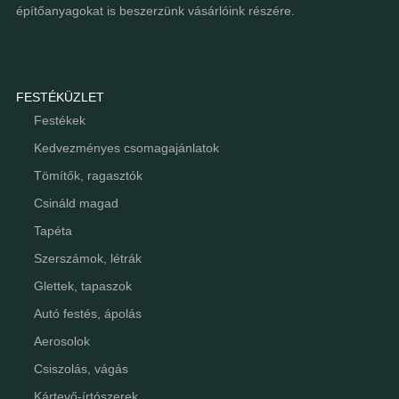
építőanyagokat is beszerzünk vásárlóink részére.
FESTÉKÜZLET
Festékek
Kedvezményes csomagajánlatok
Tömítők, ragasztók
Csináld magad
Tapéta
Szerszámok, létrák
Glettek, tapaszok
Autó festés, ápolás
Aerosolok
Csiszolás, vágás
Kártevő-írtószerek