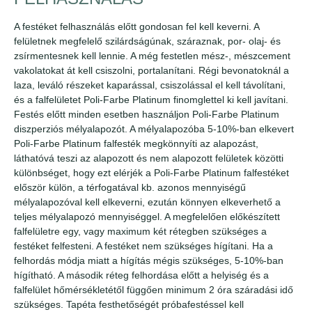
A festéket felhasználás előtt gondosan fel kell keverni. A
felületnek megfelelő szilárdságúnak, száraznak, por- olaj- és
zsírmentesnek kell lennie. A még festetlen mész-, mészcement
vakolatokat át kell csiszolni, portalanítani. Régi bevonatoknál a
laza, leváló részeket kaparással, csiszolással el kell távolítani,
és a falfelületet Poli-Farbe Platinum finomglettel ki kell javítani.
Festés előtt minden esetben használjon Poli-Farbe Platinum
diszperziós mélyalapozót. A mélyalapozóba 5-10%-ban elkevert
Poli-Farbe Platinum falfesték megkönnyíti az alapozást,
láthatóvá teszi az alapozott és nem alapozott felületek közötti
különbséget, hogy ezt elérjék a Poli-Farbe Platinum falfestéket
először külön, a térfogatával kb. azonos mennyiségű
mélyalapozóval kell elkeverni, ezután könnyen elkeverhető a
teljes mélyalapozó mennyiséggel. A megfelelően előkészített
falfelületre egy, vagy maximum két rétegben szükséges a
festéket felfesteni. A festéket nem szükséges hígítani. Ha a
felhordás módja miatt a hígítás mégis szükséges, 5-10%-ban
hígítható. A második réteg felhordása előtt a helyiség és a
falfelület hőmérsékletétől függően minimum 2 óra száradási idő
szükséges. Tapéta festhetőségét próbafestéssel kell