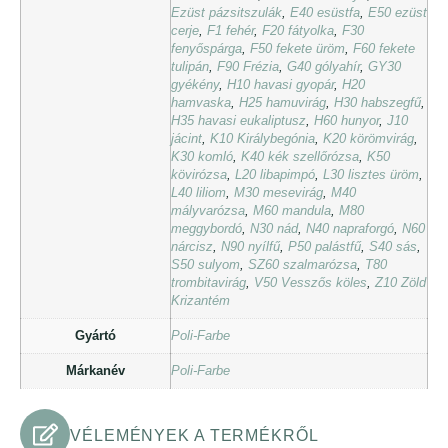
Ezüst pázsitszulák
,
E40 esüstfa
,
E50 ezüst
cerje
,
F1 fehér
,
F20 fátyolka
,
F30
fenyőspárga
,
F50 fekete üröm
,
F60 fekete
tulipán
,
F90 Frézia
,
G40 gólyahír
,
GY30
gyékény
,
H10 havasi gyopár
,
H20
hamvaska
,
H25 hamuvirág
,
H30 habszegfű
,
H35 havasi eukaliptusz
,
H60 hunyor
,
J10
jácint
,
K10 Királybegónia
,
K20 körömvirág
,
K30 komló
,
K40 kék szellőrózsa
,
K50
kövirózsa
,
L20 libapimpó
,
L30 lisztes üröm
,
L40 liliom
,
M30 mesevirág
,
M40
mályvarózsa
,
M60 mandula
,
M80
meggybordó
,
N30 nád
,
N40 napraforgó
,
N60
nárcisz
,
N90 nyílfű
,
P50 palástfű
,
S40 sás
,
S50 sulyom
,
SZ60 szalmarózsa
,
T80
trombitavirág
,
V50 Vesszős köles
,
Z10 Zöld
Krizantém
Gyártó
Poli-Farbe
Márkanév
Poli-Farbe
VÉLEMÉNYEK A TERMÉKRŐL