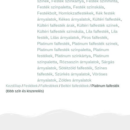
színek
,
Festék színkártya
,
Festék színminta
,
Festék színpaletta
,
Festék színskála
,
Festékbolt
,
Homlokzatfestékek
,
Kék festék
árnyalatok
,
Kékes árnyalatok
,
Kültéri falfesték
,
Kültéri falfesték árak
,
Kültéri falfesték színek
,
Kültéri falfesték színskála
,
Lila falfesték
,
Lila
festék
,
Lilás árnyalatok
,
Piros falfesték
,
Platinum falfesték
,
Platinum falfesték színek
,
Platinum falfesték színpaletta
,
Platinum
festékek
,
Platinum színkártya
,
Platinum
színpaletta
,
Rózsaszín árnyalatok
,
Sárgás
árnyalatok
,
Sötétzöld falfesték
,
Színes
falfesték
,
Szürkés árnyalatok
,
Vöröses
árnyalatok
,
Zöldes árnyalatok
Kezdőlap
/
Festékek
/
Falfestékek
/
Beltéri falfestékek
/ Platinum falfesték
(több szín és kiszerelés)