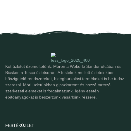
Két üzletet üzemeltetünk: Móron a Wekerle Sándor utcában és
Bicskén a Tesco üzletsoron. A festékek mellett üzleteinkben
hőszigetelő rendszereket, hidegburkolási termékeket is be tudsz
szerezni. Móri üzletünkben gipszkartont és hozzá tartozó
szerkezeti elemeket is forgalmazunk. Igény esetén
építőanyagokat is beszerzünk vásárlóink részére.
FESTÉKÜZLET