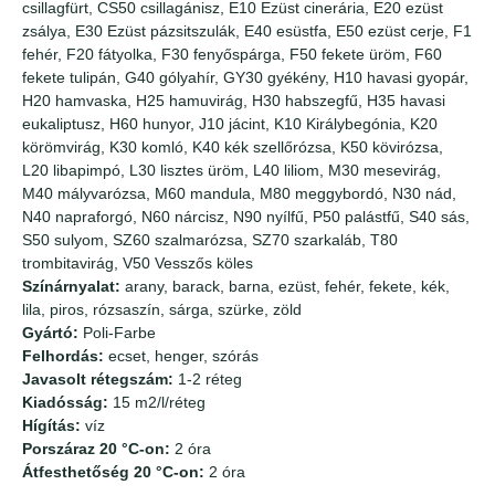
csillagfürt, CS50 csillagánisz, E10 Ezüst cinerária, E20 ezüst
zsálya, E30 Ezüst pázsitszulák, E40 esüstfa, E50 ezüst cerje, F1
fehér, F20 fátyolka, F30 fenyőspárga, F50 fekete üröm, F60
fekete tulipán, G40 gólyahír, GY30 gyékény, H10 havasi gyopár,
H20 hamvaska, H25 hamuvirág, H30 habszegfű, H35 havasi
eukaliptusz, H60 hunyor, J10 jácint, K10 Királybegónia, K20
körömvirág, K30 komló, K40 kék szellőrózsa, K50 kövirózsa,
L20 libapimpó, L30 lisztes üröm, L40 liliom, M30 mesevirág,
M40 mályvarózsa, M60 mandula, M80 meggybordó, N30 nád,
N40 napraforgó, N60 nárcisz, N90 nyílfű, P50 palástfű, S40 sás,
S50 sulyom, SZ60 szalmarózsa, SZ70 szarkaláb, T80
trombitavirág, V50 Vesszős köles
Színárnyalat:
arany, barack, barna, ezüst, fehér, fekete, kék,
lila, piros, rózsaszín, sárga, szürke, zöld
Gyártó:
Poli-Farbe
Felhordás:
ecset, henger, szórás
Javasolt rétegszám:
1-2 réteg
Kiadósság:
15 m2/l/réteg
Hígítás:
víz
Porszáraz 20 °C-on:
2 óra
Átfesthetőség 20 °C-on:
2 óra