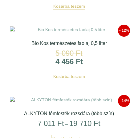
Kosárba teszem
– 12%
Bio Kos természetes faolaj 0,5 liter
5 090
Ft
4 456
Ft
Kosárba teszem
– 14%
ALKYTON fémfesték rozsdára (több szín)
7 011
Ft
19 710
Ft
–