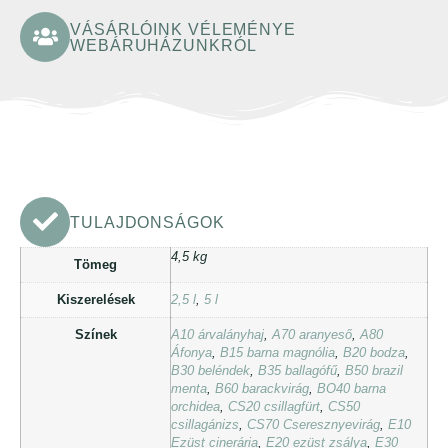
VÁSÁRLÓINK VÉLEMÉNYE
WEBÁRUHÁZUNKRÓL
TULAJDONSÁGOK
4,5 kg
Tömeg
Kiszerelések
2,5 l
,
5 l
Színek
A10 árvalányhaj
,
A70 aranyeső
,
A80
Áfonya
,
B15 barna magnólia
,
B20 bodza
,
B30 beléndek
,
B35 ballagófű
,
B50 brazil
menta
,
B60 barackvirág
,
BO40 barna
orchidea
,
CS20 csillagfürt
,
CS50
csillagánizs
,
CS70 Cseresznyevirág
,
E10
Ezüst cinerária
,
E20 ezüst zsálya
,
E30