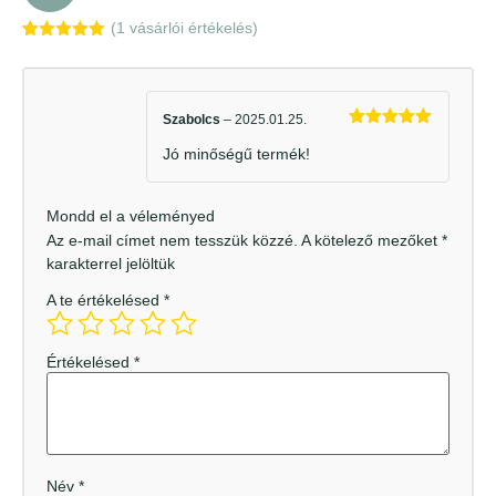
(
1
vásárlói értékelés)
Értékelés
1
5.00
az 5-
ből,
értékelés
alapján
Szabolcs
–
2025.01.25.
Értékelés:
Jó minőségű termék!
5
/ 5
Mondd el a véleményed
Az e-mail címet nem tesszük közzé.
A kötelező mezőket
*
karakterrel jelöltük
A te értékelésed
*
Értékelésed
*
Név
*