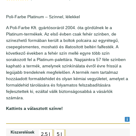
Értékelés
1
5.00
az 5-
ből,
Poli-Farbe Platinum – Színnel, lélekkel
értékelés
alapján
A Poli-Farbe Kft. gyártósoráról 2004. óta gördülnek le a
Platinum-termékek. Az első évben csak fehér színben, de
színezhető formában került a boltok polcaira az egyrétegű,
csepegésmentes, mosható és illatosított beltéri falfesték. A
következő években a fehér szín mellé egyre több szín
sorakozott fel a Platinum-palettára. Napjainkra 57 féle színben
kapható a termék, amelynek színkínálata évről évre frissül a
legújabb trendeknek megfelelően. A termék nem tartalmaz
hozzáadott formaldehidet és olyan kémiai vegyületet, amelyet a
formaldehid tárolására és folyamatos felszabadítására
fejlesztettek ki, ezáltal válik biztonságosabbá a vásárlók
számára.
Kattints a választott színre!
Kiszerelések
2,5 l
5 l