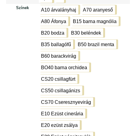
2,5 l
5 l
Színek
A10 árvalányhaj
A70 aranyeső
A10 árvalányhaj
A70 aranyeső
A80 Áfonya
B15 barna magnólia
A80 Áfonya
B15 barna magnólia
B20 bodza
B30 beléndek
B20 bodza
B30 beléndek
B35 ballagófű
B50 brazil menta
B35 ballagófű
B50 brazil menta
B60 barackvirág
B60 barackvirág
BO40 barna orchidea
BO40 barna orchidea
CS20 csillagfürt
CS20 csillagfürt
CS50 csillagánizs
CS50 csillagánizs
CS70 Cseresznyevirág
CS70 Cseresznyevirág
E10 Ezüst cinerária
E10 Ezüst cinerária
E20 ezüst zsálya
E20 ezüst zsálya