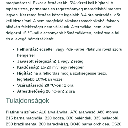
meghatározni. Ekkor a festéket kb. 5% vízzel kell hígítani. A
tapéta tiszta, pormentes és ragasztóanyag maradékától mentes
legyen. Két réteg festése között legalább 3-4 óra száradási időt
kell biztosítani. A nem megfelelő alkalmazástechnikából fakadó
hibákért felelősséget nem vállalunk. A termékkel nem lehet
dolgozni +5 °C-nál alacsonyabb hőmérsékleten, beleértve a fal
és a levegő hőmérsékletét.
Felhordás:
ecsettel, vagy Poli-Farbe Platinum rövid szőrű
hengerrel
Javasolt rétegszám:
1 vagy 2 réteg
2
Kiadósság:
15-20 m
/l egy rétegben
Hígítás:
ha a felhordás módja szükségessé teszi,
legfeljebb 10%-ban vízzel
Száradási idő 20 °C-on:
2 óra
Átfesthetőség 20 °C-on:
2 óra
Tulajdonságok
Platinum színek:
A10 árvalányhaj, A70 aranyeső, A80 Áfonya,
B15 barna magnólia, B20 bodza, B30 beléndek, B35 ballagófű,
B50 brazil menta, B60 barackvirág, BO40 barna orchidea, CS20