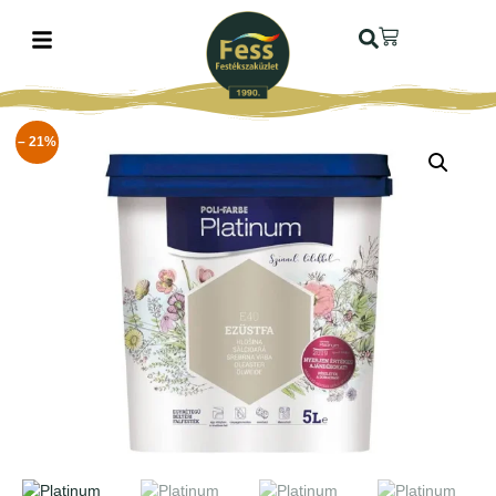
– 21%