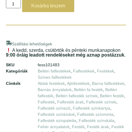
Kosárba teszem
Szállítási lehetőségek
A kedd, szerda, csütörtök és pénteki munkanapokon
9:00 óráig leadott rendeléseket még aznap postázzuk
.
SKU
fess101483
Kategóriák
Beltéri falfestékek
,
Falfestékek
,
Festékek
,
Színes falfestékek
Címkék
Ablak festékek
,
Ajtófestékek
,
Barna falfestékek
,
Barnás árnyalatok
,
Beltéri fa festék
,
Beltéri
falfesték
,
Beltéri falfesték színek
,
Beltéri festék
,
Falfesték
,
Falfesték árak
,
Falfesték színek
,
Falfesték színező
,
Falfesték színkártya
,
Falfesték színkódok
,
Falfesték színminta
,
Falfesték színpaletta
,
Falfesték színskála
,
Fehér árnyalatok
,
Festék
,
Festék árak
,
Festék