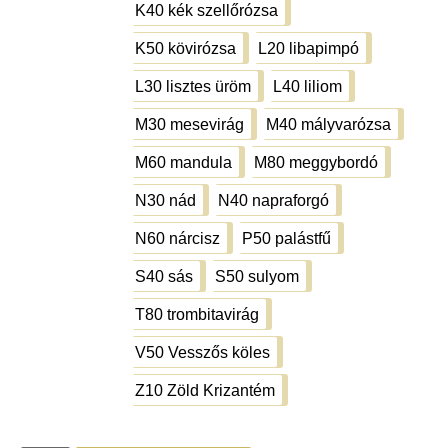
K40 kék szellőrózsa
K40 kék szellőrózsa
K50 kövirózsa
L20 libapimpó
K50 kövirózsa
L20 libapimpó
L30 lisztes üröm
L40 liliom
L30 lisztes üröm
L40 liliom
M30 mesevirág
M40 mályvarózsa
M30 mesevirág
M40 mályvarózsa
M60 mandula
M80 meggybordó
M60 mandula
M80 meggybordó
N30 nád
N40 napraforgó
N30 nád
N40 napraforgó
N60 nárcisz
P50 palástfű
N60 nárcisz
P50 palástfű
S40 sás
S50 sulyom
S40 sás
S50 sulyom
T80 trombitavirág
T80 trombitavirág
V50 Vesszős köles
V50 Vesszős köles
Z10 Zöld Krizantém
Z10 Zöld Krizantém