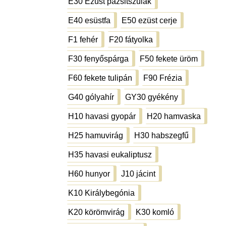
E30 Ezüst pázsitszulák
E30 Ezüst pázsitszulák
E40 esüstfa
E50 ezüst cerje
E40 esüstfa
E50 ezüst cerje
F1 fehér
F20 fátyolka
F1 fehér
F20 fátyolka
F30 fenyőspárga
F50 fekete üröm
F30 fenyőspárga
F50 fekete üröm
F60 fekete tulipán
F90 Frézia
F60 fekete tulipán
F90 Frézia
G40 gólyahír
GY30 gyékény
G40 gólyahír
GY30 gyékény
H10 havasi gyopár
H20 hamvaska
H10 havasi gyopár
H20 hamvaska
H25 hamuvirág
H30 habszegfű
H25 hamuvirág
H30 habszegfű
H35 havasi eukaliptusz
H35 havasi eukaliptusz
H60 hunyor
J10 jácint
H60 hunyor
J10 jácint
K10 Királybegónia
K10 Királybegónia
K20 körömvirág
K30 komló
K20 körömvirág
K30 komló