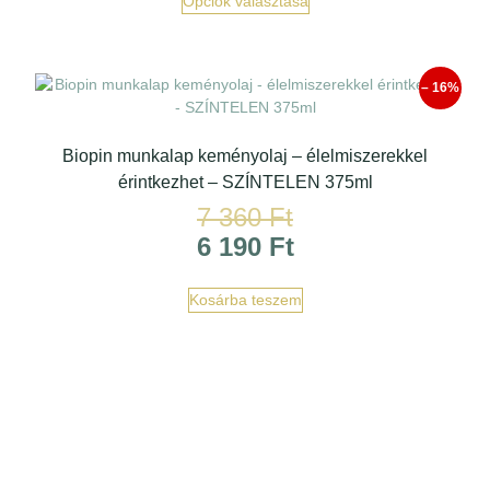
Opciók választása
– 16%
Biopin munkalap keményolaj – élelmiszerekkel
érintkezhet – SZÍNTELEN 375ml
7 360
Ft
6 190
Ft
Kosárba teszem