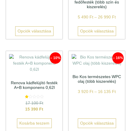
fedőfesték (több szín és
kiszerelés)
5 490
Ft
–
26 990
Ft
Opciók választása
Opciók választása
– 10%
– 16%
Bio Kos természetes WPC
olaj (több kiszerelés)
Renova kádfelújító festék
A+B komponens 0,62l
3 920
Ft
–
16 135
Ft
Értékelés:
17 100
Ft
1.00
15 390
Ft
/
5
Kosárba teszem
Opciók választása