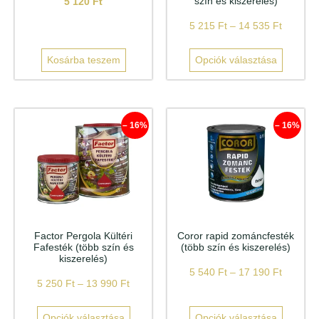
szín és kiszerelés)
5 120
Ft
5 215
Ft
–
14 535
Ft
Kosárba teszem
Opciók választása
– 16%
– 16%
Factor Pergola Kültéri
Coror rapid zománcfesték
Fafesték (több szín és
(több szín és kiszerelés)
kiszerelés)
5 540
Ft
–
17 190
Ft
5 250
Ft
–
13 990
Ft
Opciók választása
Opciók választása