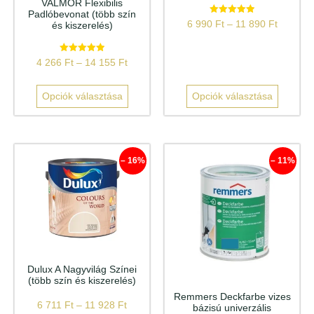
VALMOR Flexibilis
Padlóbevonat (több szín
Értékelés:
6 990
Ft
–
11 890
Ft
és kiszerelés)
5.00
/ 5
Értékelés:
4 266
Ft
–
14 155
Ft
5.00
/ 5
Opciók választása
Opciók választása
– 16%
– 11%
Dulux A Nagyvilág Színei
(több szín és kiszerelés)
Remmers Deckfarbe vizes
6 711
Ft
–
11 928
Ft
bázisú univerzális