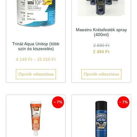
Maestro Krétafesték spray
(400ml)
Trinát Aqua Unitop (több
2 690
Ft
szín és kiszerelés)
2 494
Ft
4 149
Ft
–
15 010
Ft
Opciók választása
Opciók választása
– 7%
– 7%