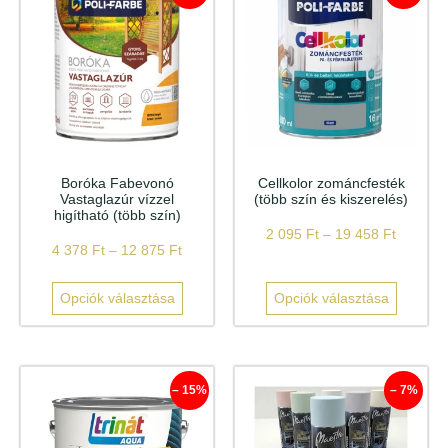
Boróka Fabevonó
Cellkolor zománcfesték
Vastaglazúr vízzel
(több szín és kiszerelés)
higítható (több szín)
2 095
Ft
–
19 458
Ft
4 378
Ft
–
12 875
Ft
Opciók választása
Opciók választása
– 15%
– 7%