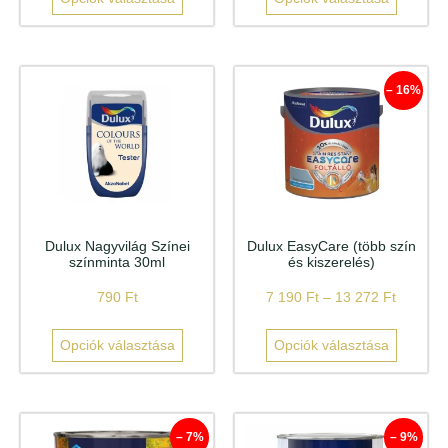
– 16%
Dulux Nagyvilág Színei
Dulux EasyCare (több szín
színminta 30ml
és kiszerelés)
790
Ft
7 190
Ft
–
13 272
Ft
Opciók választása
Opciók választása
– 7%
– 9%