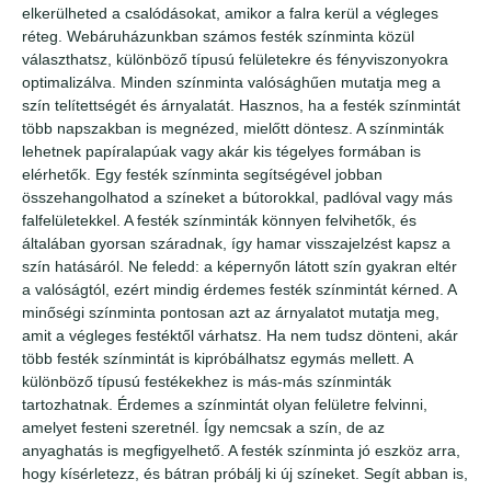
elkerülheted a csalódásokat, amikor a falra kerül a végleges
réteg. Webáruházunkban számos festék színminta közül
választhatsz, különböző típusú felületekre és fényviszonyokra
optimalizálva. Minden színminta valósághűen mutatja meg a
szín telítettségét és árnyalatát. Hasznos, ha a festék színmintát
több napszakban is megnézed, mielőtt döntesz. A színminták
lehetnek papíralapúak vagy akár kis tégelyes formában is
elérhetők. Egy festék színminta segítségével jobban
összehangolhatod a színeket a bútorokkal, padlóval vagy más
falfelületekkel. A festék színminták könnyen felvihetők, és
általában gyorsan száradnak, így hamar visszajelzést kapsz a
szín hatásáról. Ne feledd: a képernyőn látott szín gyakran eltér
a valóságtól, ezért mindig érdemes festék színmintát kérned. A
minőségi színminta pontosan azt az árnyalatot mutatja meg,
amit a végleges festéktől várhatsz. Ha nem tudsz dönteni, akár
több festék színmintát is kipróbálhatsz egymás mellett. A
különböző típusú festékekhez is más-más színminták
tartozhatnak. Érdemes a színmintát olyan felületre felvinni,
amelyet festeni szeretnél. Így nemcsak a szín, de az
anyaghatás is megfigyelhető. A festék színminta jó eszköz arra,
hogy kísérletezz, és bátran próbálj ki új színeket. Segít abban is,