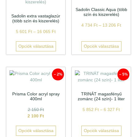
Sadolin Classic Aqua (több
szín és kiszerelés)
Sadolin extra vastaglazúr
(több szín és kiszerelés)
4 734
Ft
–
13 206
Ft
5 601
Ft
–
16 065
Ft
Opciók választása
Opciók választása
– 2%
– 5%
Prisma Color acryl spray
TRINÁT magasfényű
400ml
zománc (24 szín)- 1 liter
2 150
Ft
5 852
Ft
–
6 327
Ft
2 100
Ft
Opciók választása
Opciók választása