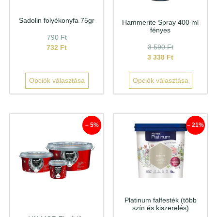
Sadolin folyékonyfa 75gr
Hammerite Spray 400 ml
fényes
790
Ft
3 590
Ft
732
Ft
3 338
Ft
Opciók választása
Opciók választása
– 5%
– 21%
Platinum falfesték (több
szín és kiszerelés)