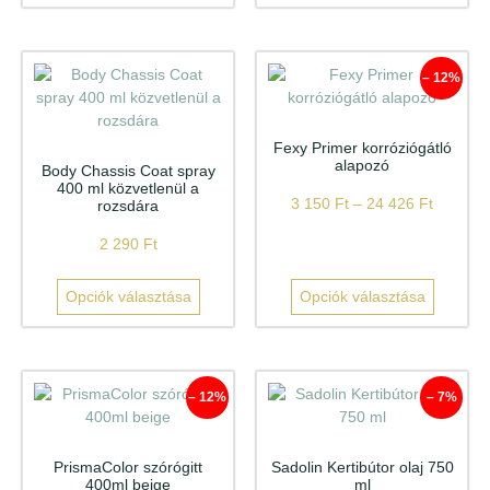
– 12%
Fexy Primer korróziógátló
alapozó
Body Chassis Coat spray
400 ml közvetlenül a
3 150
Ft
–
24 426
Ft
rozsdára
2 290
Ft
Opciók választása
Opciók választása
– 12%
– 7%
PrismaColor szórógitt
Sadolin Kertibútor olaj 750
400ml beige
ml