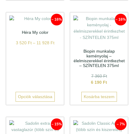
– 16%
– 16%
Héra My color
3 520
Ft
–
11 928
Ft
Biopin munkalap
keményolaj –
élelmiszerekkel érintkezhet
– SZÍNTELEN 375ml
7 360
Ft
6 190
Ft
Opciók választása
Kosárba teszem
– 15%
– 7%