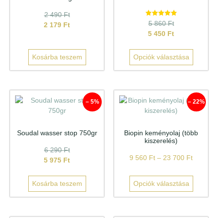
2 490
Ft
Értékelés:
5 860
Ft
2 179
Ft
5.00
5 450
Ft
/ 5
Kosárba teszem
Opciók választása
– 5%
– 22%
Soudal wasser stop 750gr
Biopin keményolaj (több
kiszerelés)
6 290
Ft
9 560
Ft
–
23 700
Ft
5 975
Ft
Kosárba teszem
Opciók választása