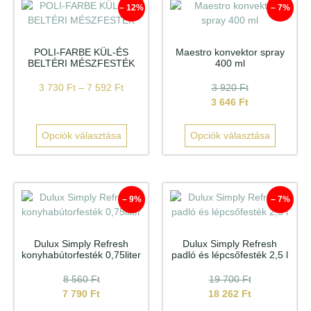
– 12%
– 7%
POLI-FARBE KÜL-ÉS
Maestro konvektor spray
BELTÉRI MÉSZFESTÉK
400 ml
3 730
Ft
–
7 592
Ft
3 920
Ft
3 646
Ft
Opciók választása
Opciók választása
– 9%
– 7%
Dulux Simply Refresh
Dulux Simply Refresh
konyhabútorfesték 0,75liter
padló és lépcsőfesték 2,5 l
8 560
Ft
19 700
Ft
7 790
Ft
18 262
Ft