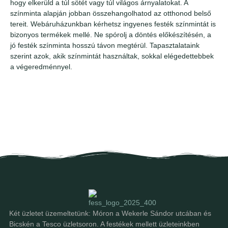
hogy elkerüld a túl sötét vagy túl világos árnyalatokat. A
színminta alapján jobban összehangolhatod az otthonod belső
tereit. Webáruházunkban kérhetsz ingyenes festék színmintát is
bizonyos termékek mellé. Ne spórolj a döntés előkészítésén, a
jó festék színminta hosszú távon megtérül. Tapasztalataink
szerint azok, akik színmintát használtak, sokkal elégedettebbek
a végeredménnyel.
Két üzletet üzemeltetünk: Móron a Wekerle Sándor utcában és
Bicskén a Tesco üzletsoron. A festékek mellett üzleteinkben