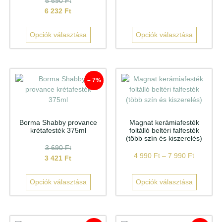
6 690
Ft
6 232
Ft
Opciók választása
Opciók választása
– 7%
Borma Shabby provance
Magnat kerámiafesték
krétafesték 375ml
foltálló beltéri falfesték
(több szín és kiszerelés)
3 690
Ft
4 990
Ft
–
7 990
Ft
3 421
Ft
Opciók választása
Opciók választása