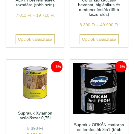
rozsdára (több szín)
bevonat, higiénikus és
medencefesték (több
kiszerelés)
7 011
Ft
–
19 710
Ft
8 390
Ft
–
49 990
Ft
Opciók választása
Opciók választása
– 5%
– 5%
Supralux Xylamon
szúölőszer 0,75l
Supralux ORKÁN csatorna
5 390
Ft
és fémfesték 3in1 (több