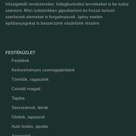
hőszigetelő rendszereket, hidegburkolási termékeket is be tudsz
szerezni. Móri üzletünkben gipszkartont és hozzá tartozó
szerkezeti elemeket is forgalmazunk. Igény esetén
építőanyagokat is beszerzünk vásárlóink részére.
FESTÉKÜZLET
Festékek
Kedvezményes csomagajánlatok
Tömítők, ragasztók
Csináld magad
Tapéta
Szerszámok, létrák
Glettek, tapaszok
Autó festés, ápolás
Aerosolok