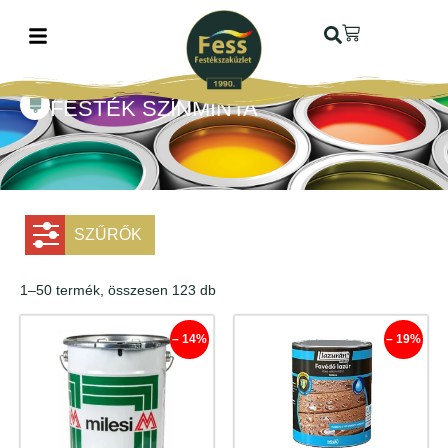
FESTÉK SZÍNMINTA
SZŰRŐK
1–50 termék, összesen 123 db
– 14%
– 19%