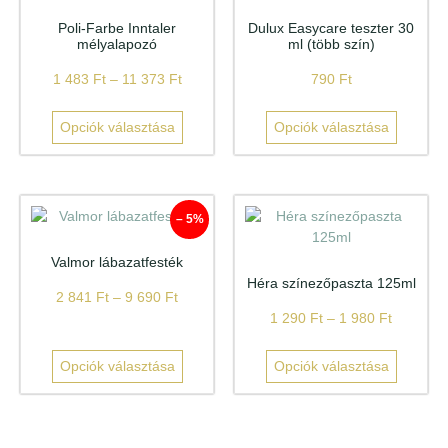
Poli-Farbe Inntaler
Dulux Easycare teszter 30
mélyalapozó
ml (több szín)
1 483
Ft
–
11 373
Ft
790
Ft
Opciók választása
Opciók választása
– 5%
Valmor lábazatfesték
Héra színezőpaszta 125ml
2 841
Ft
–
9 690
Ft
1 290
Ft
–
1 980
Ft
Opciók választása
Opciók választása