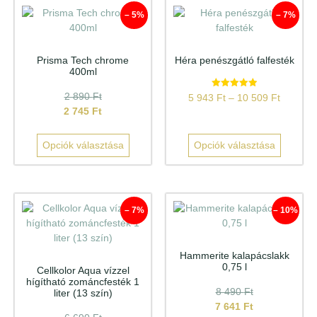
– 5%
– 7%
Prisma Tech chrome
Héra penészgátló falfesték
400ml
Értékelés:
2 890
Ft
5 943
Ft
–
10 509
Ft
5.00
2 745
Ft
/ 5
Opciók választása
Opciók választása
– 7%
– 10%
Hammerite kalapácslakk
0,75 l
Cellkolor Aqua vízzel
hígítható zománcfesték 1
8 490
Ft
liter (13 szín)
7 641
Ft