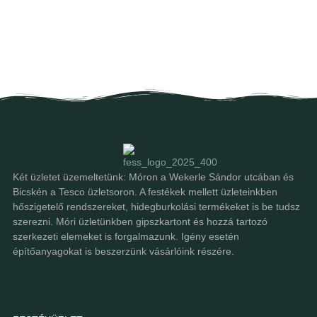
Két üzletet üzemeltetünk: Móron a Wekerle Sándor utcában és
Bicskén a Tesco üzletsoron. A festékek mellett üzleteinkben
hőszigetelő rendszereket, hidegburkolási termékeket is be tudsz
szerezni. Móri üzletünkben gipszkartont és hozzá tartozó
szerkezeti elemeket is forgalmazunk. Igény esetén
építőanyagokat is beszerzünk vásárlóink részére.