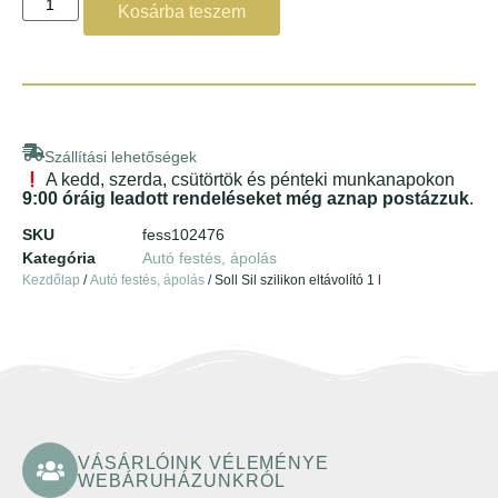
Kosárba teszem
Szállítási lehetőségek
A kedd, szerda, csütörtök és pénteki munkanapokon
9:00 óráig leadott rendeléseket még aznap postázzuk
.
SKU
fess102476
Kategória
Autó festés, ápolás
Kezdőlap
/
Autó festés, ápolás
/ Soll Sil szilikon eltávolító 1 l
VÁSÁRLÓINK VÉLEMÉNYE
WEBÁRUHÁZUNKRÓL