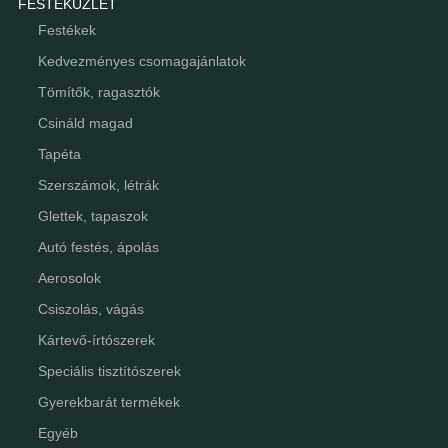
FESTÉKÜZLET
Festékek
Kedvezményes csomagajánlatok
Tömítők, ragasztók
Csináld magad
Tapéta
Szerszámok, létrák
Glettek, tapaszok
Autó festés, ápolás
Aerosolok
Csiszolás, vágás
Kártevő-írtószerek
Speciális tisztítószerek
Gyerekbarát termékek
Egyéb