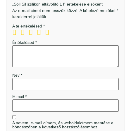
„Soll Sil szilikon eltávolító 1 l” értékelése elsőként
Az e-mail címet nem tesszük közzé.
A kötelező mezőket
*
karakterrel jelöltük
A te értékelésed
*
Értékelésed
*
Név
*
E-mail
*
A nevem, e-mail címem, és weboldalcímem mentése a
böngészőben a következő hozzászólásomhoz.