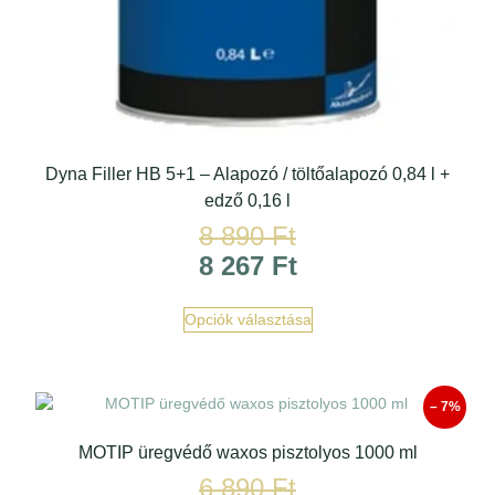
Dyna Filler HB 5+1 – Alapozó / töltőalapozó 0,84 l +
edző 0,16 l
8 890
Ft
8 267
Ft
Opciók választása
– 7%
MOTIP üregvédő waxos pisztolyos 1000 ml
6 890
Ft