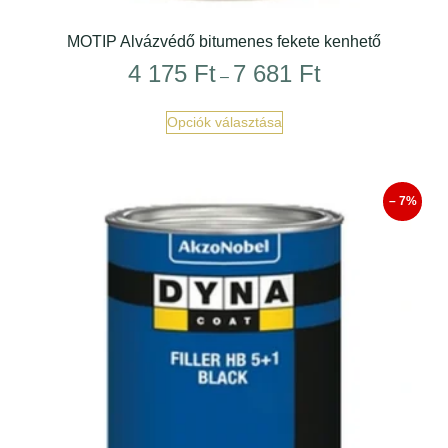
MOTIP Alvázvédő bitumenes fekete kenhető
4 175
Ft
7 681
Ft
–
Opciók választása
– 7%