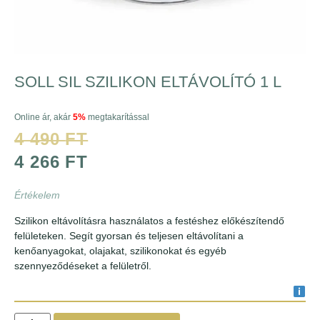
SOLL SIL SZILIKON ELTÁVOLÍTÓ 1 L
Online ár, akár
5%
megtakarítással
4 490
FT
4 266
FT
Értékelem
Szilikon eltávolításra használatos a festéshez előkészítendő
felületeken. Segít gyorsan és teljesen eltávolítani a
kenőanyagokat, olajakat, szilikonokat és egyéb
szennyeződéseket a felületről.