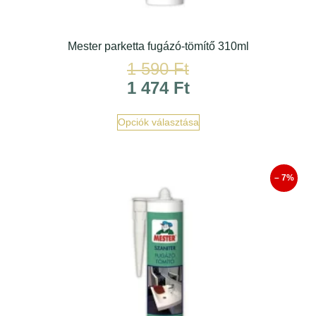
Mester parketta fugázó-tömítő 310ml
1 590
Ft
1 474
Ft
Opciók választása
– 7%