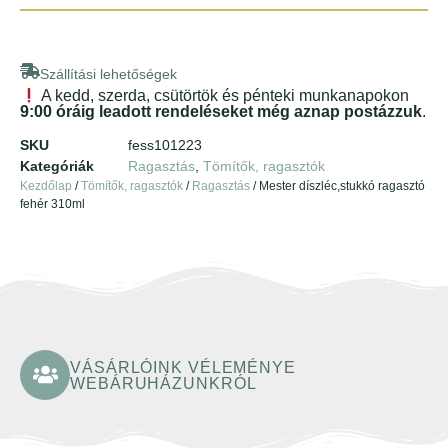
Szállítási lehetőségek
A kedd, szerda, csütörtök és pénteki munkanapokon
9:00 óráig leadott rendeléseket még aznap postázzuk
.
SKU
fess101223
Kategóriák
Ragasztás
,
Tömítők, ragasztók
Kezdőlap
/
Tömítők, ragasztók
/
Ragasztás
/ Mester díszléc,stukkó ragasztó
fehér 310ml
VÁSÁRLÓINK VÉLEMÉNYE
WEBÁRUHÁZUNKRÓL