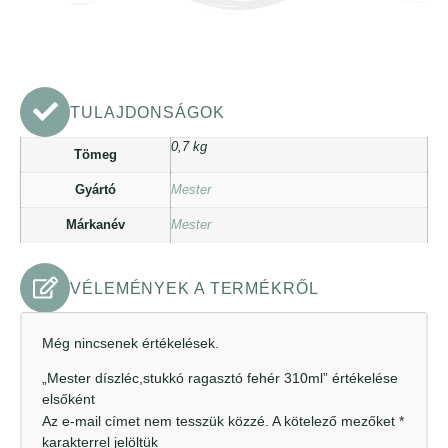
TULAJDONSÁGOK
0,7 kg
Tömeg
Gyártó
Mester
Márkanév
Mester
VÉLEMÉNYEK A TERMÉKRŐL
Még nincsenek értékelések.
„Mester díszléc,stukkó ragasztó fehér 310ml” értékelése
elsőként
Az e-mail címet nem tesszük közzé.
A kötelező mezőket
*
karakterrel jelöltük