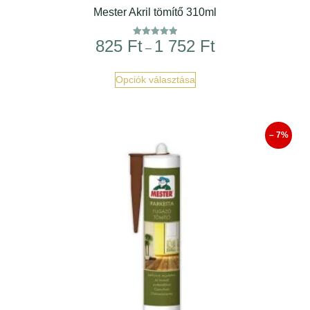
Mester Akril tömítő 310ml
825
Ft
1 752
Ft
Értékelés:
–
5.00
/ 5
Opciók választása
– 7%