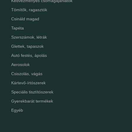
Kedvezményes csomagajánlatok
Tömítők, ragasztók
Csináld magad
Tapéta
Szerszámok, létrák
Glettek, tapaszok
Autó festés, ápolás
Aerosolok
Csiszolás, vágás
Kártevő-írtószerek
Speciális tisztítószerek
Gyerekbarát termékek
Egyéb