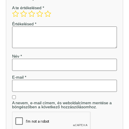
A te értékelésed
*
Értékelésed
*
Név
*
E-mail
*
A nevem, e-mail címem, és weboldalcímem mentése a
böngészőben a következő hozzászólásomhoz.