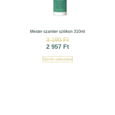
Mester szaniter szilikon 310ml
3 190
Ft
2 957
Ft
Opciók választása