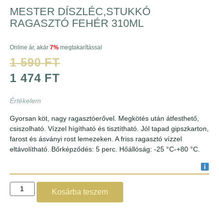
MESTER DÍSZLÉC,STUKKÓ
RAGASZTÓ FEHÉR 310ML
Online ár, akár
7%
megtakarítással
1 590
FT
1 474
FT
Értékelem
Gyorsan köt, nagy ragasztóerővel. Megkötés után átfesthető,
csiszolható. Vízzel hígítható és tisztítható. Jól tapad gipszkarton,
farost és ásványi rost lemezeken. A friss ragasztó vízzel
eltávolítható. Bőrképződés: 5 perc. Hőállóság: -25 °C-+80 °C.
Kosárba teszem