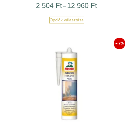
2 504
Ft
12 960
Ft
–
Opciók választása
– 7%