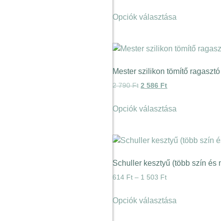
Opciók választása
Mester szilikon tömítő ragaszt
2 790
Ft
2 586
Ft
Opciók választása
Schuller kesztyű (több szín és 
614
Ft
–
1 503
Ft
Opciók választása