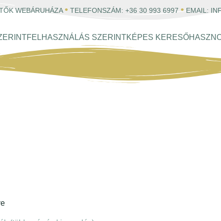
•
•
ESTŐK WEBÁRUHÁZA
TELEFONSZÁM:
+36 30 993 6997
EMAIL:
IN
ZERINT
FELHASZNÁLÁS SZERINT
KÉPES KERESŐ
HASZN
E
ve