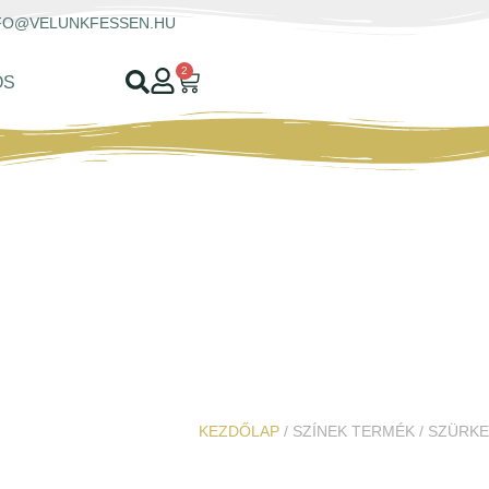
FO@VELUNKFESSEN.HU
2
OS
KEZDŐLAP
/ SZÍNEK TERMÉK / SZÜRKE