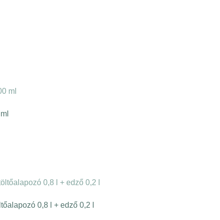
 ml
tőalapozó 0,8 l + edző 0,2 l