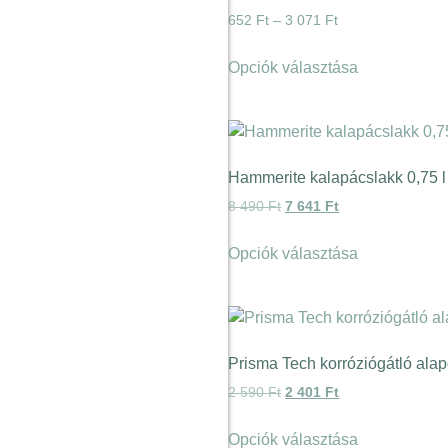
652
Ft
–
3 071
Ft
Opciók választása
Hammerite kalapácslakk 0,75 l
8 490
Ft
7 641
Ft
Opciók választása
Prisma Tech korróziógátló ala
2 590
Ft
2 401
Ft
Opciók választása