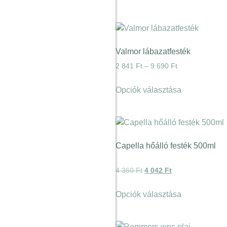
Valmor lábazatfesték
2 841
Ft
–
9 690
Ft
Opciók választása
Capella hőálló festék 500ml
4 360
Ft
4 042
Ft
Opciók választása