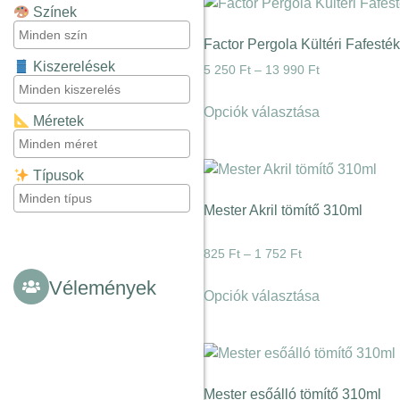
Színek
Factor Pergola Kültéri Fafesték
Kiszerelések
5 250
Ft
–
13 990
Ft
Opciók választása
Méretek
Típusok
Mester Akril tömítő 310ml
825
Ft
–
1 752
Ft
Vélemények
Opciók választása
Mester esőálló tömítő 310ml