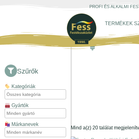
PROFI ÉS ALKALMI F
TERMÉKEK S
SZÜRK
Szűrők
Kategóriák
Gyártók
Márkanevek
Mind a(z) 20 találat megjelenít