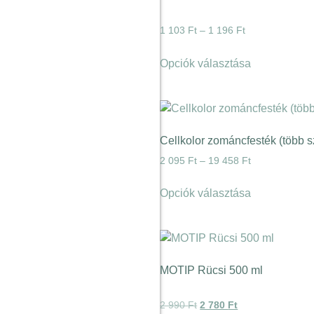
1 103
Ft
–
1 196
Ft
Opciók választása
Cellkolor zománcfesték (több s
2 095
Ft
–
19 458
Ft
Opciók választása
MOTIP Rücsi 500 ml
2 990
Ft
2 780
Ft