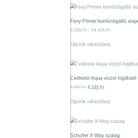
Fexy Primer korróziógátló ala
3 150
Ft
–
24 426
Ft
Opciók választása
Cellkolor Aqua vízzel hígítható 
6 690
Ft
6 232
Ft
Opciók választása
Schuller X-Way szalag