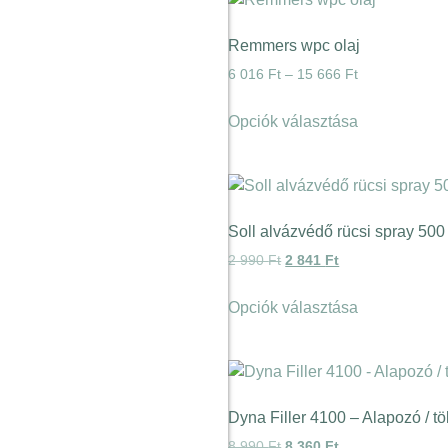
Remmers wpc olaj
6 016
Ft
–
15 666
Ft
Opciók választása
Soll alvázvédő rücsi spray 500
2 990
Ft
2 841
Ft
Opciók választása
Dyna Filler 4100 – Alapozó / töl
8 990
Ft
8 360
Ft