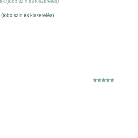
 (több szín és kiszerelés)
Értékelés:
5.00
/ 5