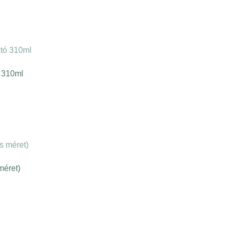
/ 5
ó 310ml
méret)