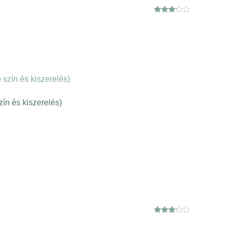
Értékelés:
3.00
/ 5
zín és kiszerelés)
Értékelés:
3.00