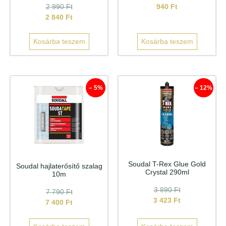
2 990
Ft
940
Ft
2 840
Ft
Kosárba teszem
Kosárba teszem
– 5%
– 12%
Soudal T-Rex Glue Gold
Soudal hajlaterősítő szalag
Crystal 290ml
10m
3 890
Ft
7 790
Ft
3 423
Ft
7 400
Ft