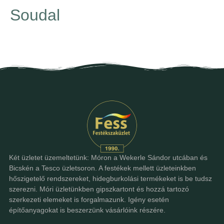
Soudal
Két üzletet üzemeltetünk: Móron a Wekerle Sándor utcában és
Bicskén a Tesco üzletsoron. A festékek mellett üzleteinkben
hőszigetelő rendszereket, hidegburkolási termékeket is be tudsz
szerezni. Móri üzletünkben gipszkartont és hozzá tartozó
szerkezeti elemeket is forgalmazunk. Igény esetén
építőanyagokat is beszerzünk vásárlóink részére.