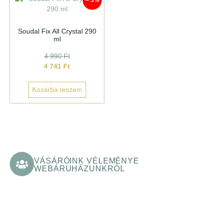
– 5%
Soudal Fix All Crystal 290
ml
4 990
Ft
4 741
Ft
Kosárba teszem
VÁSÁRÓINK VÉLEMÉNYE
WEBÁRUHÁZUNKRÓL