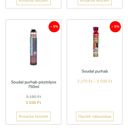
Kosárba teszem
Kosárba teszem
– 5%
– 5%
Soudal purhab
2 270
Ft
–
3 030
Ft
Soudal purhab pisztolyos
750ml
3 190
Ft
3 030
Ft
Kosárba teszem
Opciók választása