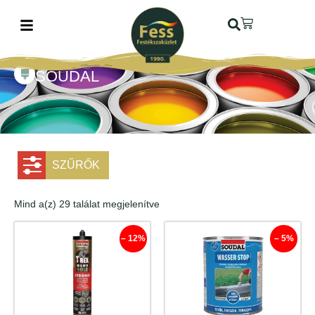
SOUDAL
SZŰRŐK
Mind a(z) 29 találat megjelenítve
– 12%
– 5%