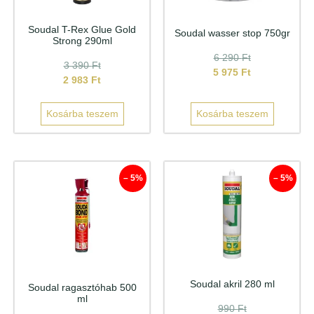
Soudal T-Rex Glue Gold
Soudal wasser stop 750gr
Strong 290ml
6 290
Ft
3 390
Ft
5 975
Ft
2 983
Ft
Kosárba teszem
Kosárba teszem
– 5%
– 5%
Soudal akril 280 ml
Soudal ragasztóhab 500
ml
990
Ft