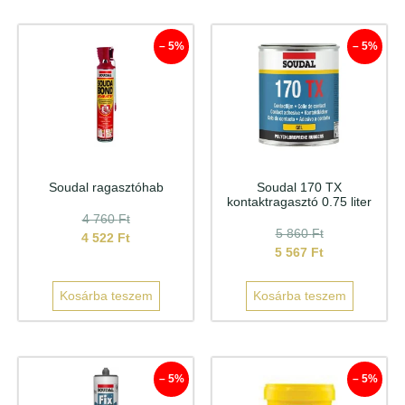
– 5%
– 5%
Soudal ragasztóhab
Soudal 170 TX
kontaktragasztó 0.75 liter
4 760
Ft
5 860
Ft
4 522
Ft
5 567
Ft
Kosárba teszem
Kosárba teszem
– 5%
– 5%