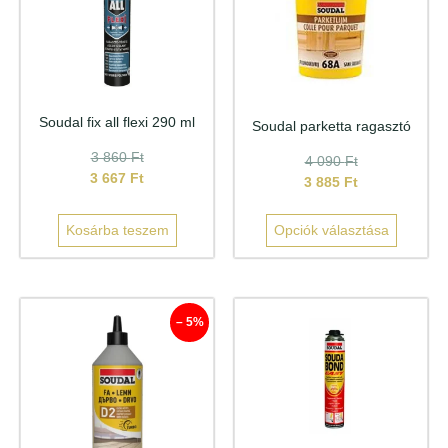
Soudal fix all flexi 290 ml
Soudal parketta ragasztó
3 860
Ft
4 090
Ft
3 667
Ft
3 885
Ft
Kosárba teszem
Opciók választása
– 5%