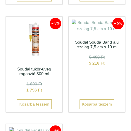
– 5%
– 5%
Soudal Souda Band alu
szalag 7,5 cm x 10 m
5 490
Ft
5 216
Ft
Soudal tükör-üveg
ragasztó 300 ml
1 890
Ft
1 796
Ft
Kosárba teszem
Kosárba teszem