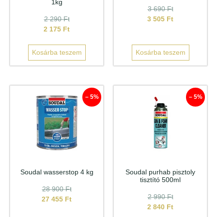
1kg
3 690
Ft
2 290
Ft
3 505
Ft
2 175
Ft
Kosárba teszem
Kosárba teszem
– 5%
– 5%
Soudal wasserstop 4 kg
Soudal purhab pisztoly
tisztító 500ml
28 900
Ft
2 990
Ft
27 455
Ft
2 840
Ft