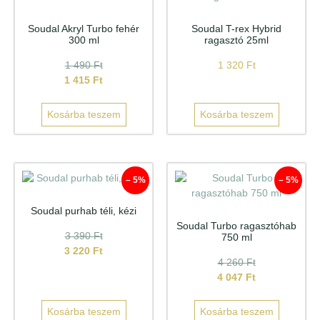
Soudal Akryl Turbo fehér
Soudal T-rex Hybrid
300 ml
ragasztó 25ml
1 490
Ft
1 320
Ft
1 415
Ft
Kosárba teszem
Kosárba teszem
– 5%
– 5%
Soudal purhab téli, kézi
Soudal Turbo ragasztóhab
3 390
Ft
750 ml
3 220
Ft
4 260
Ft
4 047
Ft
Kosárba teszem
Kosárba teszem