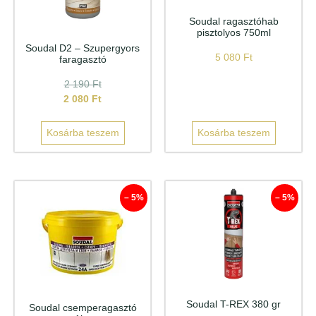
Soudal ragasztóhab
pisztolyos 750ml
Soudal D2 – Szupergyors
5 080
Ft
faragasztó
2 190
Ft
2 080
Ft
Kosárba teszem
Kosárba teszem
– 5%
– 5%
Soudal T-REX 380 gr
Soudal csemperagasztó