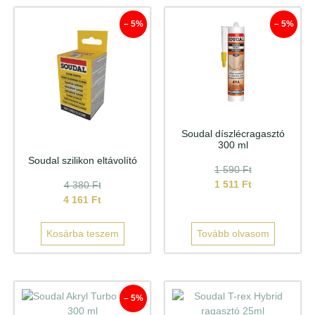
– 5%
– 5%
Soudal díszlécragasztó
300 ml
Soudal szilikon eltávolító
1 590
Ft
1 511
Ft
4 380
Ft
4 161
Ft
Kosárba teszem
Tovább olvasom
– 5%