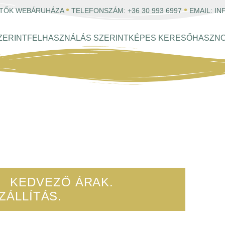
•
•
ESTŐK WEBÁRUHÁZA
TELEFONSZÁM:
+36 30 993 6997
EMAIL:
IN
ZERINT
FELHASZNÁLÁS SZERINT
KÉPES KERESŐ
HASZN
INE
ZAKÜZLET
. KEDVEZŐ ÁRAK.
ÁLLÍTÁS.