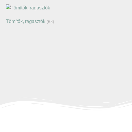
Tömítők, ragasztók
(68)