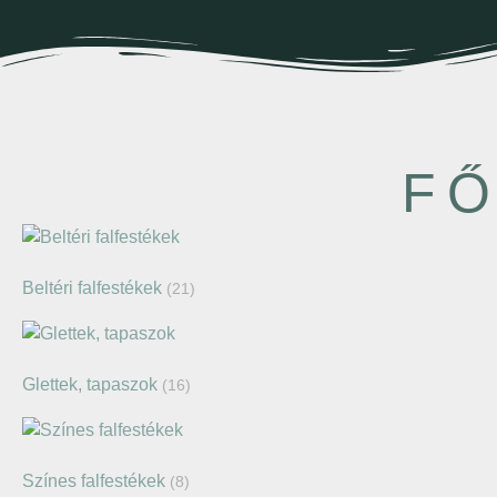
FŐ
Beltéri falfestékek
(21)
Glettek, tapaszok
(16)
Színes falfestékek
(8)