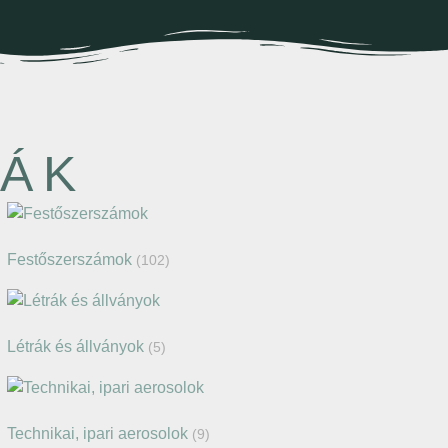
IÁK
Festőszerszámok
(102)
Létrák és állványok
(5)
Technikai, ipari aerosolok
(9)