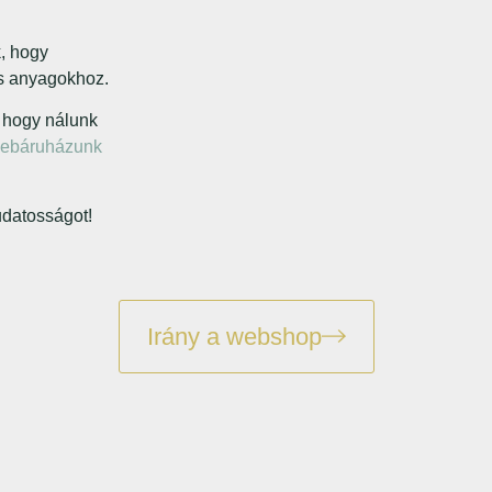
k, hogy
es anyagokhoz.
 hogy nálunk
ebáruházunk
udatosságot!
Irány a webshop