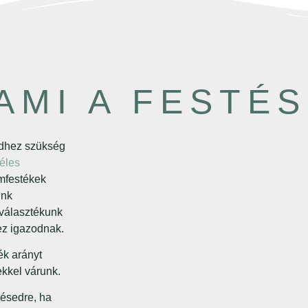
AMI A FESTÉ
eidhez szükség
éles
émfestékek
ünk
nválasztékunk
ez igazodnak.
ék arányt
kkel várunk.
ésedre, ha