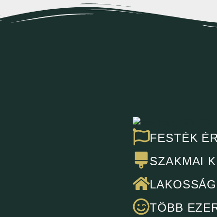
FESTÉK ÉR
SZAKMAI 
LAKOSSÁGI
TÖBB EZE