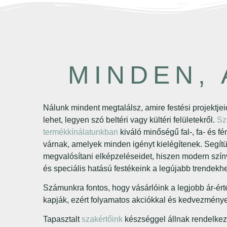
MINDEN, 
Nálunk mindent megtalálsz, amire festési projektj
lehet, legyen szó beltéri vagy kültéri felületekről.
Sz
termékkínálatunkban
kiváló minőségű fal-, fa- és f
várnak, amelyek minden igényt kielégítenek. Segít
megvalósítani elképzeléseidet, hiszen modern szí
és speciális hatású festékeink a legújabb trendekh
Számunkra fontos, hogy vásárlóink a legjobb ár-ért
kapják, ezért folyamatos akciókkal és kedvezménye
Tapasztalt
szakértőink
készséggel állnak rendelkez