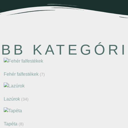
BB KATEGÓR
Fehér falfestékek
(7)
Lazúrok
(34)
Tapéta
(8)